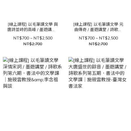
[線上課程] 以毛筆讀文學 與
[線上課程] 以毛筆讀文學 元
唐詩並峙的高峰 / 墨遊講堂 /
曲傳奇 / 墨遊講堂 / 詩歌系
詩歌第八期 ．書法中的文學
列第七期．書法中的文學課
NT$700 ~ NT$2,500
NT$700 ~ NT$2,500
課｜施筱雲教授&李念祖與
｜施筱雲教授&馬薇茜與談
NT$2,700
NT$2,700
談