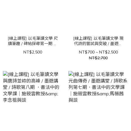
[線上課程] 以毛筆讀文學 尺
[線上課程] 以毛筆讀文學 現
牘筆趣 / 碑帖探尋第一期 書
代詩的嘗試與突破 / 墨遊講
法中的文學課｜施筱雲教授
堂 / 詩歌第九期 ．書法中的
NT$2,500
NT$700 ~ NT$2,500
文學課｜施筱雲教授&李念
NT$2,700
祖與談