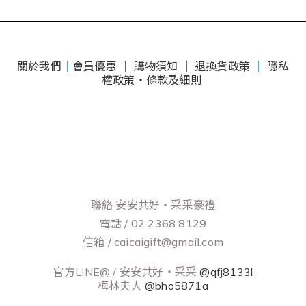
關於我們
｜
會員優惠 ｜
購物須知 ｜
退換貨政策
｜
隱私
權政策・條款及細則
聯絡 安安共好‧采采豪禮
電話 / 02 2368 8129
信箱 / caicaigift@gmail.com
官方LINE@ / 安安共好‧采采
@qfj8133l
梅林夫人
@bho5871a