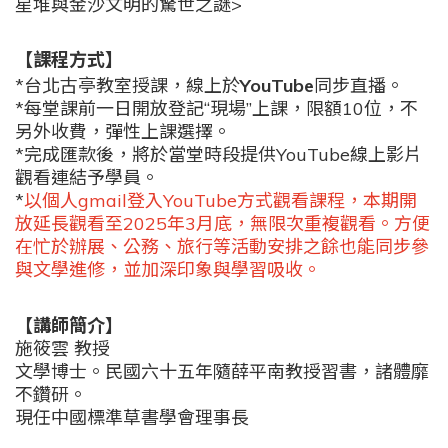
星堆與金沙文明的驚世之謎>
【課程方式】
*台北古亭教室授課，
線上於
YouTube
同步直
播。
*
每堂課前一日開放登記“現場”上課，限額
10
位，不
另外收費，彈性上課選擇。
*
完成匯款後，將於當堂時段提供
YouTube
線上影片
觀看連結予學員。
*
以個人gmail登入YouTube方式觀看課程，本期開
放延長觀看至2025年3月底，無限次重複觀看。方便
在忙於辦展、公務、旅行等活動安排之餘也能同步參
與文學進修，並加深印象與學習吸收。
【講師簡介】
施筱雲 教授
文學博士。民國六十五年隨薛平南教授習書，諸體靡
不鑽研。
現任中國標準草書學會理事長