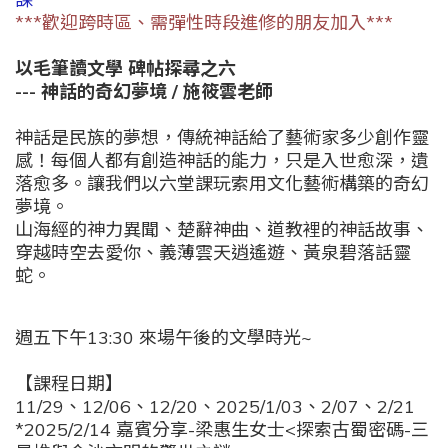
***歡迎跨時區、需彈性時段進修的朋友加入***
以毛筆讀文學 碑帖探尋之六
---
神話的奇幻夢境
/ 施筱雲老師
神話是民族的夢想，傳統神話給了藝術家多少創作靈
感！每個人都有創造神話的能力，只是入世愈深，遺
落愈多。讓我們以六堂課玩索用文化藝術構築的奇幻
夢境。
山海經的神力異聞、楚辭神曲、道教裡的神話故事、
穿越時空去愛你、義薄雲天逍遙遊、黃泉碧落話靈
蛇。
週五下午13:30 來場午後的文學時光~
【課程日期】
11/29、12/06、12/20、2025/1/03、
2/07、2/21
*2025/2/14 嘉賓分享-梁惠生女士<探索古蜀密碼-三