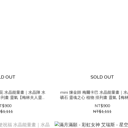
LD OUT
SOLD OUT
生命之花 水晶能量畫｜水晶陣 水
mini 煉金師 梅爾卡巴 水晶能量畫｜
 排列畫 靈氣【梅林夫人靈性
礦石 靈魂之心 植物 排列畫 靈氣【梅
美學】
美學】
T$900
NT$900
$1,111
NT$1,111