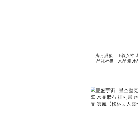
滿月滿願 - 正義女神 
晶祝福禮｜水晶陣 水
晶 黃水晶 靈