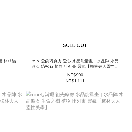
SOLD OUT
圖 林菲滿
mini 愛的巧克力 愛心 水晶能量畫｜水晶陣 水晶
礦石 綠松石 植物 排列畫 靈氣【梅林夫人靈性美
學】
NT$900
NT$1,111