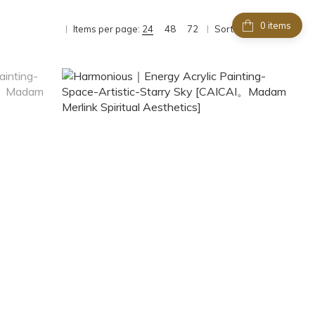
items
Items per page:
24
48
72
Sort by:
Sort by