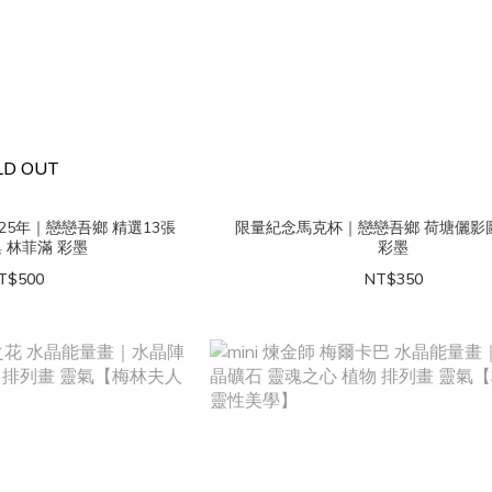
LD OUT
25年｜戀戀吾鄉 精選13張
限量紀念馬克杯｜戀戀吾鄉 荷塘儷影
 林菲滿 彩墨
彩墨
T$500
NT$350