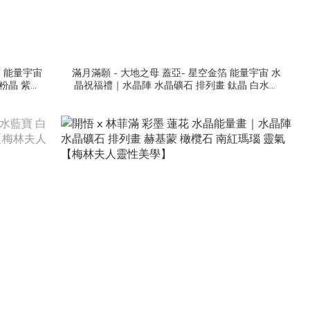
箔 能量宇宙
滿月滿願 - 大地之母 蓋亞- 星空金箔 能量宇宙 水
粉晶 紫水
晶祝福禮｜水晶陣 水晶礦石 排列畫 鈦晶 白水晶
美學】
白幽靈 黃虎眼 靈氣【梅林夫人靈性美學】