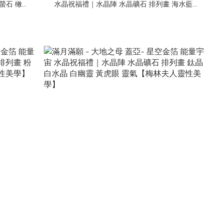
螢石 橄欖
水晶祝福禮｜水晶陣 水晶礦石 排列畫 海水藍寶
學】
白水晶 花朵蝶貝 靈氣【梅林夫人靈性美學】