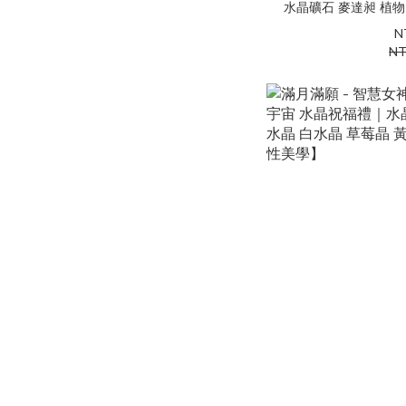
水晶礦石 麥達昶 植
性
N
NT