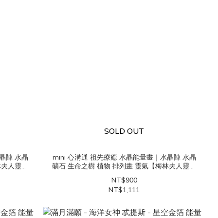
SOLD OUT
水晶陣 水晶
mini 心溝通 祖先療癒 水晶能量畫｜水晶陣 水晶
林夫人靈性
礦石 生命之樹 植物 排列畫 靈氣【梅林夫人靈性
美學】
NT$900
NT$1,111