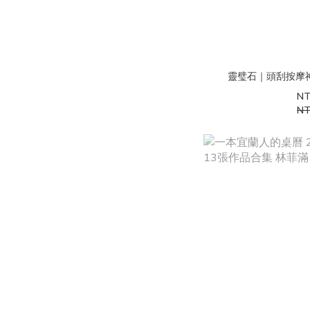
靈璧石｜頭刮按摩
NT
NT