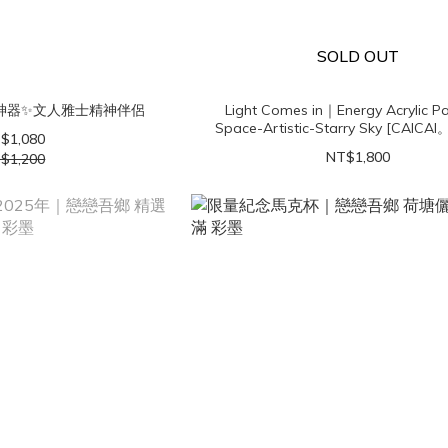
SOLD OUT
神器✨文人雅士精神伴侶
Light Comes in｜Energy Acrylic Pa
Space-Artistic-Starry Sky [CAIC
$1,080
Merlink Spiritual Aesthetics
NT$1,800
$1,200