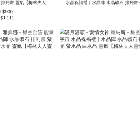
物 排列畫 靈氣【梅林夫人靈
水晶祝福禮｜水晶陣 水晶礦石 排列畫 
美學】
石 幸運 靈氣【梅林夫人靈性美
T$900
$1,111