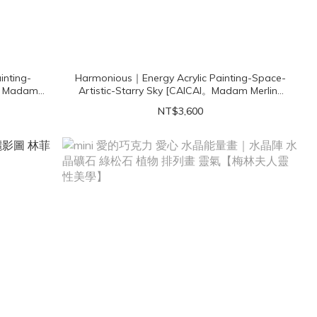
inting-
Harmonious｜Energy Acrylic Painting-Space-
AI。Madam
Artistic-Starry Sky [CAICAI。Madam Merlink
]
Spiritual Aesthetics]
NT$3,600