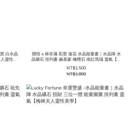
藍寶 白水晶
開悟 x 林菲滿 彩墨 蓮花 水晶能量畫｜水晶陣 水
夫人靈性美
晶礦石 排列畫 赫基蒙 橄欖石 南紅瑪瑙 靈氣【梅
林夫人靈性美學】
NT$1,500
NT$1,800