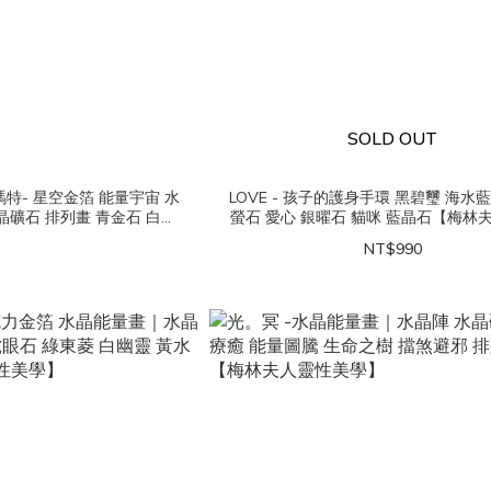
SOLD OUT
瑪特- 星空金箔 能量宇宙 水
LOVE - 孩子的護身手環 黑碧璽 海水
晶礦石 排列畫 青金石 白水
螢石 愛心 銀曜石 貓咪 藍晶石【梅林
氣【梅林夫人靈性美學】
學】
NT$990