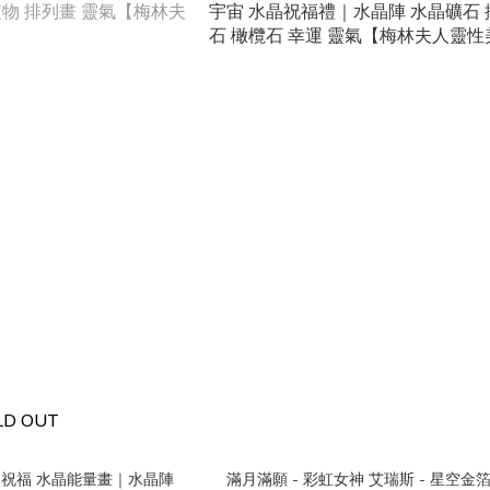
LD OUT
天使祝福 水晶能量畫｜水晶陣
滿月滿願 - 彩虹女神 艾瑞斯 - 星空金