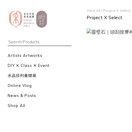
View All
/
Project X Select
Project X Select
Artists Artworks
DIY ✕ Class ✕ Event
水晶排列畫聯展
Online Vlog
News & Posts
Shop All