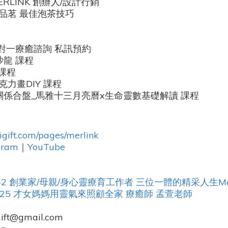
RLINK 創辦人/設計行銷
品茗 最佳泡茶技巧
一對一療癒諮詢 私訊預約
沙龍 課程
 課程
克力畫DIY 課程
子關係合盤_馬雅十三月亮曆x生命靈數基礎解讀 課程
igift.com/pages/merlink
gram
｜
YouTube
_Ep42 創業家/母親/身心靈療育工作者 三位一體的精采人生Me
Ep25 才女媽媽用靈氣來照顧全家 療癒師 孟萱老師
ft@gmail.com