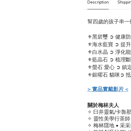
Description
Shippi
幫四歲的孩子串一
⚜黑碧璽 ➲ 健康
⚜海水藍寶 ➲ 提
⚜白水晶 ➲ 淨化
⚜藍晶石
➲
梳理斷
⚜螢石 愛心
➲
鎮
⚜銀曜石 貓咪
➲
抵
> 實品實戴影片 <
關於梅林夫人
✧ 臼井靈氣/卡魯
✧ 靈性美學行茶師
✧ 梅林隱地 • 采