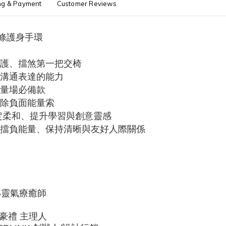
ng & Payment
Customer Reviews
條護身手環
防護、擋煞第一把交椅
升溝通表達的能力
能量場必備款
除負面能量索
定柔和、提升學習與創意靈感
擋負能量
、
保持清晰與友好人際關係
那靈氣療癒師
采豪禮 主理人