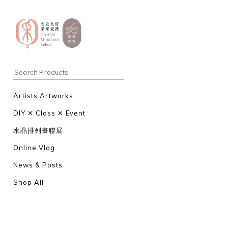
Artists Artworks
DIY ✕ Class ✕ Event
水晶排列畫聯展
Online Vlog
News & Posts
Shop All