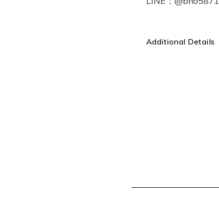
LINE：@bho587
Additional Details