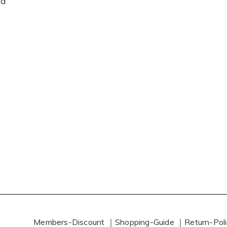
1a
Members-Discount ｜
Shopping-Guide ｜
Return-Pol