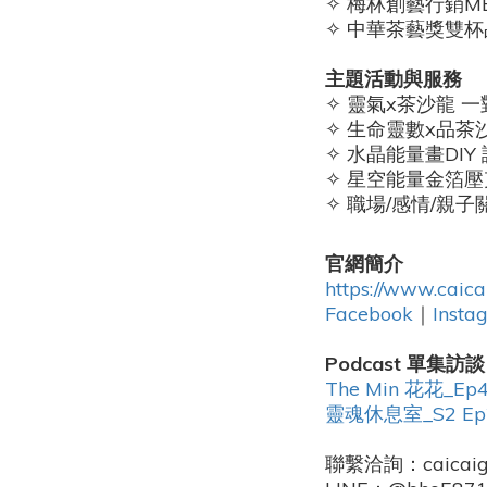
✧ 梅林創藝行銷ME
✧ 中華茶藝獎雙杯
主題活動與服務
✧ 靈氣x茶沙龍 
✧ 生命靈數x品茶
✧ 水晶能量畫DIY
✧ 星空能量金箔壓
✧ 職場/感情/親
官網簡介
https://www.caica
Facebook
｜
Insta
Podcast 單集訪談
The Min 花花
靈魂休息室_S2 
聯繫洽詢：caicaigi