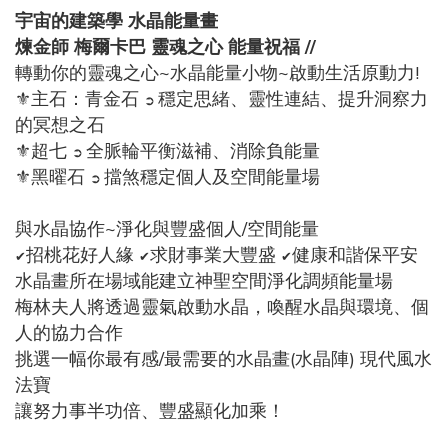
宇宙的建築學 水晶能量畫
煉金師 梅爾卡巴 靈魂之心 能量祝福 //
轉動你的靈魂之心~
水晶能量小物~啟動生活原動力!
⚜主石：青金石
穩定思緒、靈性連結、提升洞察力
➲
的冥想之石
⚜超七
全脈輪平衡滋補、消除負能量
➲
⚜黑曜石
擋煞穩定個人及空間能量場
➲
與水晶協作~淨化與豐盛個人/空間能量
招桃花好人緣
求財事業大豐盛
健康和諧保平安
✔
✔
✔
水晶畫所在場域能建立神聖空間淨化調頻能量場
梅林夫人將透過靈氣啟動水晶，喚醒水晶與環境、個
人的協力合作
挑選一幅你最有感/最需要的水晶畫(水晶陣) 現代風水
法寶
讓努力事半功倍、豐盛顯化加乘！