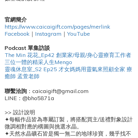
官網簡介
https://www.caicaigift.com/pages/merlink
Facebook
｜
Instagram
｜
YouTube
Podcast 單集訪談
The Min 花花_Ep42 創業家/母親/身心靈療育工作者
三位一體的精采人生Mengo
靈魂休息室_S2 Ep25 才女媽媽用靈氣來照顧全家 療
癒師 孟萱老師
聯繫洽詢
：caicaigift@gmail.com
LINE：@bho5871a
>> 設計說明
✦每幅作品皆為專屬訂製，將搭配買主/送禮對象設計
微調相對應的構圖與挑選水晶。
✦天然水晶礦石皆是獨一無二的地球珍寶，幾乎找不