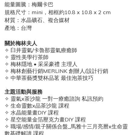
能量圖騰：梅爾卡巴
規格尺寸：mini，相框約10.8 x 10.8 x 2 cm
材質：水晶礦石、複合媒材
產地：台灣
關於梅林夫人
✧ 臼井靈氣/卡魯那靈氣療癒師
✧ 靈性美學行茶師
✧ 梅林隱地 • 采采豪禮 主理人
✧ 梅林創藝行銷MERLINK 創辦人/設計行銷
✧ 中華茶藝獎雙杯品茗 最佳泡茶技巧
主題活動與服務
✧ 靈氣x茶沙龍 一對一療癒諮詢 私訊預約
✧ 生命靈數x品茶沙龍 課程
✧ 水晶能量畫DIY 課程
✧ 星空能量金箔壓克力畫DIY 課程
✧ 職場/感情/親子關係合盤_馬雅十三月亮曆x生命靈
數基礎解讀 課程