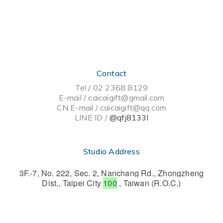
Contact
Tel / 02 2368 8129
E-mail / caicaigift@gmail.com
CN E-mail /
caicaigift@qq.com
LINE ID /
@qfj8133l
Studio Address
3F.-7, No. 222, Sec. 2, Nanchang Rd., Zhongzheng
Dist., Taipei City
100
, Taiwan (R.O.C.)