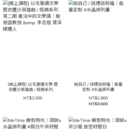
[線上課程] 以毛筆讀文學 歷
給自己 / 送禮送祝福｜能量
史塵沙英雄曲 / 經典系列第
定制 #水晶排列畫
二期 書法中的文學課｜施筱
NT$2,500
NT$1,800
雲教授 & 李念祖 資深媒體
NT$3,600
人