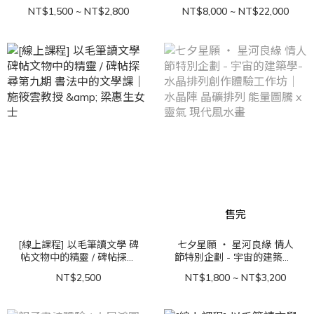
寶
NT$1,500 ~ NT$2,800
NT$8,000 ~ NT$22,000
售完
[線上課程] 以毛筆讀文學 碑
七夕星願 ‧ 星河良緣 情人
帖文物中的精靈 / 碑帖探尋
節特別企劃 - 宇宙的建築學-
第九期 書法中的文學課｜施
水晶排列創作體驗工作坊｜
NT$2,500
NT$1,800 ~ NT$3,200
筱雲教授 & 梁惠生女士
水晶陣 晶礦排列 能量圖騰 x
靈氣 現代風水畫