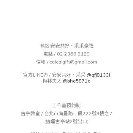
聯絡 安安共好‧采采豪禮
電話 / 02 2368 8129
信箱 / caicaigift@gmail.com
官方LINE@ / 安安共好‧采采
@qfj8133l
梅林夫人
@bho5871a
工作室預約制
古亭教室 / 台北市南昌路二段222號3樓之7
(捷運古亭站2號出口)