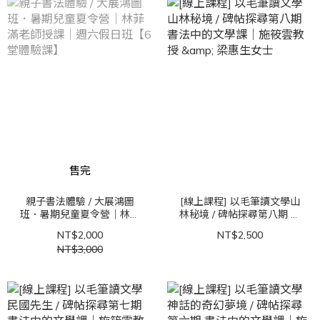
售完
親子書法體驗 / 大展鴻圖
[線上課程] 以毛筆讀文學山
班．暑期兒童夏令營｜林菲
林秘境 / 碑帖探尋第八期 書
滿老師授課｜週六假日班
法中的文學課｜施筱雲教授
NT$2,000
NT$2,500
【6堂體驗課】
& 梁惠生女士
NT$3,000