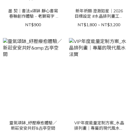
墨 契｜書法x頌缽 靜心書寫
新年祈願·澄澈如星｜2026
春聯創作體驗 - 老獅寫字 /
目標設定 #水晶排列畫工作
錢展之 & 梅林夫人靈性美學
坊
NT$900
NT$1,800 ~ NT$3,200
靈氣頌缽_紓壓療愈體驗／
VIP年度能量定制方案_水晶
新莊安安共好&古亭空間
排列畫｜專屬的現代風水法