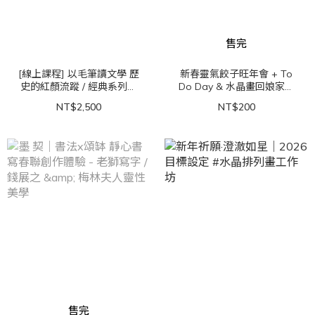
售完
[線上課程] 以毛筆讀文學 歷
新春靈氣餃子旺年會 + To
史的紅顏流蹤 / 經典系列第
Do Day & 水晶畫回娘家淨
一期 書法中的文學課｜施筱
化充能日
NT$2,500
NT$200
雲教授 & 梁惠生女士
售完