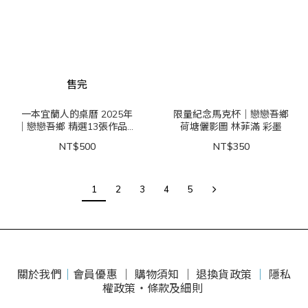
售完
一本宜蘭人的桌曆 2025年
限量紀念馬克杯｜戀戀吾鄉
｜戀戀吾鄉 精選13張作品合
荷塘儷影圖 林菲滿 彩墨
集 林菲滿 彩墨
NT$500
NT$350
1
2
3
4
5
關於我們
｜
會員優惠 ｜
購物須知 ｜
退換貨政策
｜
隱私
權政策・條款及細則