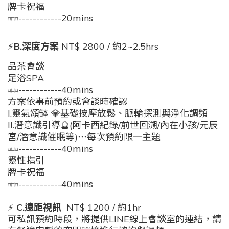
牌卡祝福
------------20mins
⌑⌑⌑
⚡️
B.深度方案
NT$ 2800 / 約2~2.5hrs
品茶會談
足浴SPA
------------40mins
⌑⌑⌑
方案依事前預約或會談時確認
I.靈氣頌缽 💎基礎按摩放鬆、脈輪探測與淨化調頻
II.潛意識引導🔮(
阿卡西紀錄/
前世回溯/內在小孩/元辰
宮/潛意識
催眠等)
⋯每次預約限一主題
------------40mins
⌑⌑⌑
靈性指引
牌卡祝福
------------40mins
⌑⌑⌑
⚡️
C.遠距視訊
NT$ 1200 / 約1hr
可私訊預約時段，將提供LINE線上會談室的連結，請