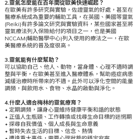
2.靈氣怎麼能在百年間從歐美快速崛起？
在歐美有許多研究與實驗，佐證靈氣的好處，甚至在
醫療系統成為重要的輔助工具，在英國、美國等靈氣
(Reiki)有許多論文研究與實驗資料，某些國家甚至將
靈氣療法列入保險給付的項目之一，也是美國
NCCAM(輔助醫學中心)列入使用的療法之一，在歐
美醫療系統的普及度很高。
3.靈氣能有什麼幫助？
可以協助自己、他人、動物，當身體、心理不適時調
整與平衡，在歐美甚至進入醫療體系，幫助癌症病患
減緩治療時所帶來的不適。此外可以淨化空間的能量
調頻，與飲用水、食物、水晶的啟動與淨化。
4.什麼人適合梅林的靈氣療育？
定期調頻，讓身心靈維持健康平衡和諧的狀態
✦
正值人生瓶頸、工作轉換或找尋生命目標的迷惘期
✦
探尋自我價值、個人成長與生命意義
✦
暫時失去生活的目標、信念、熱情
✦
遭逢重大事件，需要心理狀態的穩定安寧
✦