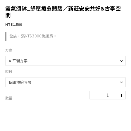
靈氣頌缽_紓壓療愈體驗／新莊安安共好&古亭空
間
NT$1,500
全店，滿NT$3000免運費。
方案
時段
數量