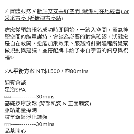
⚡️ 實體服務 //
新莊安安共好空間 (歐洲村在地經營) or
采采古亭 (近捷運古亭站)
療愈從預約報名成功時即開始，一踏入空間，靈氣神
聖空間的能量護持，會談為必要的對焦確認，狀態愈
是自在敞開，愈能加乘效果。服務將
針對過程所覺察
做規劃與建議，並搭配牌卡給予來自宇宙的訊息與祝
福✨
⚡️
A.平衡方案
NT$1500 / 約80mins
迎賓會談
足浴SPA
------------30mins
⌑⌑⌑
基礎按摩放鬆 (背部趴姿 & 正面躺姿)
脈輪能量探測
靈氣頌缽淨化調頻
------------30mins
⌑⌑⌑
品茶聊心