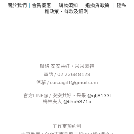
關於我們
｜
會員優惠 ｜
購物須知 ｜
退換貨政策
｜
隱私
權政策・條款及細則
聯絡 安安共好‧采采豪禮
電話 / 02 2368 8129
信箱 / caicaigift@gmail.com
官方LINE@ / 安安共好‧采采
@qfj8133l
梅林夫人
@bho5871a
工作室預約制