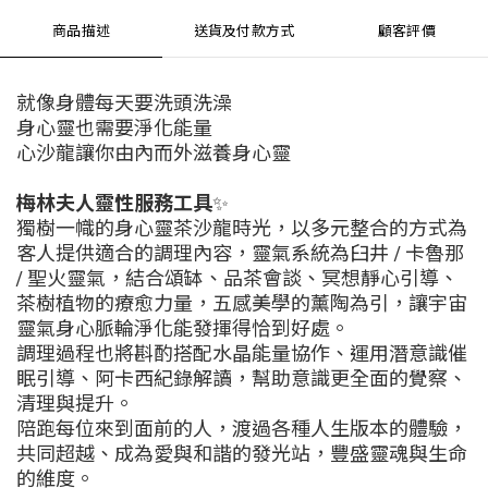
商品描述
送貨及付款方式
顧客評價
就像身體每天要洗頭洗澡
身心靈也需要淨化能量
心沙龍讓你由內而外滋養身心靈
梅林夫人靈性服務工具
✨
獨樹一幟的身心靈茶沙龍時光，以多元整合的方式為
客人提供適合的調理內容，靈氣系統為臼井 / 卡魯那
/ 聖火靈氣，結合頌缽、品茶會談、冥想靜心引導、
茶樹植物的療愈力量，五感美學的薰陶為引，讓宇宙
靈氣身心脈輪淨化能發揮得恰到好處。
調理過程也將斟酌搭配水晶能量協作、運用潛意識催
眠引導、阿卡西紀錄解讀，幫助意識更全面的覺察、
清理與提升。
陪跑每位來到面前的人，渡過各種人生版本的體驗，
共同超越、成為愛與和諧的發光站，豐盛靈魂與生命
的維度。