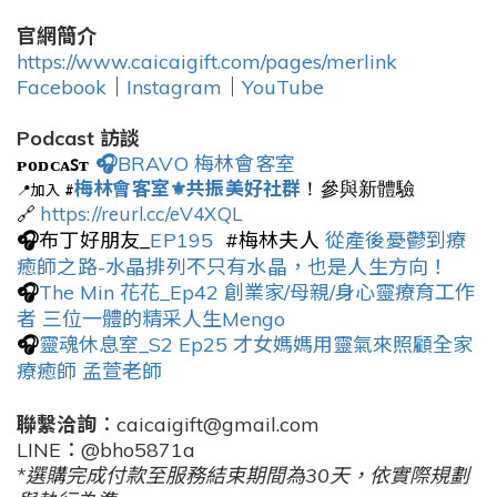
官網簡介
https://www.caicaigift.com/pages/merlink
Facebook
｜
Instagram
｜
YouTube
Podcast 訪談
ᴘᴏᴅᴄᴀꜱᴛ
🎧
BRAVO 梅林會客室
梅林會客室⚜共振美好社群
！參與新體驗
📍加入
#
https://reurl.cc/eV4XQL
🔗
布丁好朋友_
EP195
#梅林夫人
從產後憂鬱到療
🎧
癒師之路-水晶排列不只有水晶，也是人生方向！
The Min 花花_Ep42 創業家/母親/身心靈療育工作
🎧
者 三位一體的精采人生Mengo
靈魂休息室_S2 Ep25 才女媽媽用靈氣來照顧全家
🎧
療癒師 孟萱老師
聯繫洽詢
：caicaigift@gmail.com
LINE：@bho5871a
*選購完成付款至服務結束期間為30天，依實際規劃