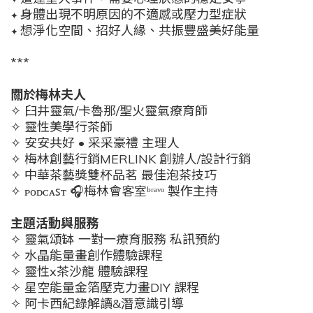
身體出現不明原因的不適感或壓力型症狀
✦
想淨化空間、招好人緣、共振豐盛美好能量
✦
***
關於梅林夫人
✧ 臼井靈氣/卡魯那/聖火靈氣療育師
✧ 靈性美學行茶師
✧ 安安共好 • 采采豪禮 主理人
✧ 梅林創藝行銷MERLINK 創辦人/設計行銷
✧ 中華茶藝獎雙杯品茗 最佳泡茶技巧
✧ ᴘᴏᴅᴄᴀꜱᴛ 🎧梅林會客室ᵇʳᵃᵛᵒ 製作主持
主題活動與服務
✧ 靈氣頌缽 一對一療育服務 私訊預約
✧
水晶能量畫創作體驗課程
✧
靈性x茶沙龍 體驗課程
✧ 星空能量金箔壓克力畫DIY 課程
✧ 阿卡西紀錄解讀&潛意識引導