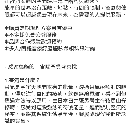
在舒適安靜的空間環境進行諮詢與調頻。
能量的世界沒有距離、地點、時間的限制，靈氣與催
眠都可以超越過去現在未來，為需要的人提供服務。
❇︎購買定期調理方案另有優惠
❇︎不定期免費公益服務
❇︎
品牌合作體驗歡迎預約
❇︎多人/團體音療紓壓體驗帶領私訊洽詢
- 感謝萬能的宇宙賜予豐盛喜悅
1.靈氣是什麼？
靈氣是宇宙天地間本有的能量，透過靈氣療癒師的驅
動，得以進行自他的療癒，就像無線電波，看不到但
透過方法得以應用，由日本臼井甕男醫生在鞍馬山禪
修時，感受到這股強烈的符號能量，進而發現靈氣的
秘密，並將其系統化傳承至今，發展成現代我們所認
識的靈氣。