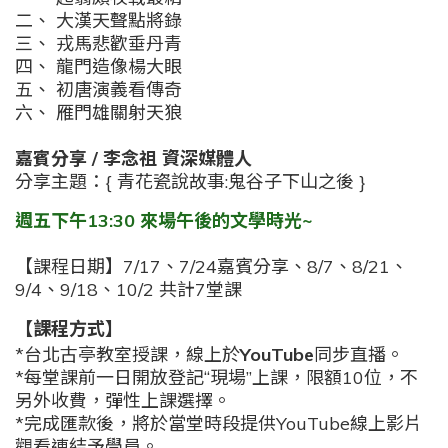
二、 大漢天聲點將錄
三、 戎馬悲歡垂丹青
四、 龍門造像楊大眼
五、 初唐演義看傳奇
六、 雁門雄關射天狼
嘉賓分享 / 李念祖 資深媒體人
分享主題：{
青花瓷說故事:鬼谷子下山之後 }
週五下午13:30 來場午後的文學時光~
【課程日期】
7/17、7/24
嘉賓分享
、8/7、8/21、
9/4、9/18、10/2 共計7堂課
【課程方式】
*台北古亭教室授課，
線上於
YouTube
同步直
播。
*
每堂課前一日開放登記“現場”上課，限額
10
位，不
另外收費，彈性上課選擇。
*
完成匯款後，將於當堂時段提供
YouTube
線上影片
觀看連結予學員。