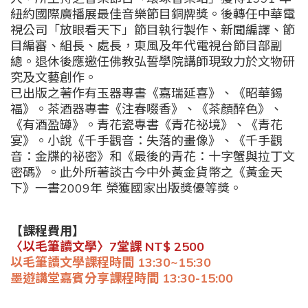
紐約國際廣播展最佳音樂節目銅牌獎。後轉任中華電
視公司「放眼看天下」節目執行製作、新聞編譯、節
目編審、組長、處長，東風及年代電視台節目部副
總。退休後應邀任佛教弘誓學院講師現致力於文物研
究及文藝創作。
已出版之著作有玉器專書《嘉瑞延喜》、《昭華錫
福》。茶酒器專書《注春啜香》、《茶顏醉色》、
《有酒盈罇》。青花瓷專書《青花祕境》、《青花
宴》。小說《千手觀音：失落的畫像》、《千手觀
音：金牒的祕密》和《最後的青花：十字蟹與拉丁文
密碼》。此外所著談古今中外黃金貨幣之《黃金天
下》一書
2009
年
榮獲國家出版獎優等獎。
【課程費用】
〈以毛筆讀文學〉7
堂課
NT$ 2500
以毛筆讀文學課程時間 13:30~15:30
墨遊講堂嘉賓分享課程時間 13:30-15:00