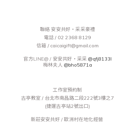
聯絡 安安共好‧采采豪禮
電話 / 02 2368 8129
信箱 / caicaigift@gmail.com
官方LINE@ / 安安共好‧采采
@qfj8133l
梅林夫人
@bho5871a
工作室預約制
古亭教室 / 台北市南昌路二段222號3樓之7
(捷運古亭站2號出口)
新莊安安共好 / 歐洲村在地化經營