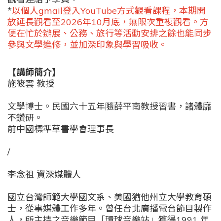
*
以個人gmail登入YouTube方式觀看課程，本期開
放延長觀看至2026年10月底，無限次重複觀看。方
便在忙於辦展、公務、旅行等活動安排之餘也能同步
參與文學進修，並加深印象與學習吸收。
【講師簡介】
施筱雲 教授
文學博士。民國六十五年隨薛平南教授習書，諸體靡
不鑽研。
前中國標準草書學會理事長
/
李念祖 資深媒體人
國立台灣師範大學國文系、美國猶他州立大學教育碩
士，從事媒體工作多年。曾任台北廣播電台節目製作
人，所主持之音樂節目「環球音樂站」獲得
1991
年