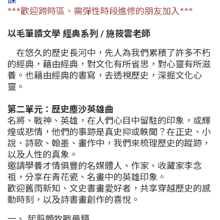
***歡迎跨時區、需彈性時段進修的朋友加入***
以毛筆讀文學 經典系列
/ 施筱雲老師
在悠久的歷史長河中，先人為我們累積了許多不朽
的經典，藉由經典，對文化有所省思，對心靈有所滋
養。也藉由經典的書寫，去透視歷史，深掘文化心
靈。
第二單元：歷史塵沙英雄曲
名將、戰神、英雄，在人們心目中留駐的印象，或輝
煌或悲情，他們的事跡是真史抑或軼聞？在正史、小
說、詩歌、翰墨、畫作中，我們來梳理歷史的蹤跡，
以及人性的真象。
邀請學養才情俱豐的名媒體人、作家、收藏家李念
祖，分享在青花瓷、名畫中的英雄印象。
歡迎舊雨新知、文史書畫愛好者，共享穿越歷史的感
動時刻，以及詩書畫創作的喜悅。
一、 起翦頗牧戰最精