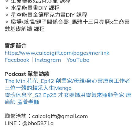
✧ 生命靈數x品茶沙龍 課程
✧ 水晶能量畫DIY 課程
✧ 星空能量金箔壓克力畫DIY 課程
✧ 職場/感情/親子關係合盤_馬雅十三月亮曆x生命靈
數基礎解讀 課程
官網簡介
https://www.caicaigift.com/pages/merlink
Facebook
｜
Instagram
｜
YouTube
Podcast 單集訪談
The Min 花花_Ep42 創業家/母親/身心靈療育工作者
三位一體的精采人生Mengo
靈魂休息室_S2 Ep25 才女媽媽用靈氣來照顧全家 療
癒師 孟萱老師
聯繫洽詢：caicaigift@gmail.com
LINE：@bho5871a