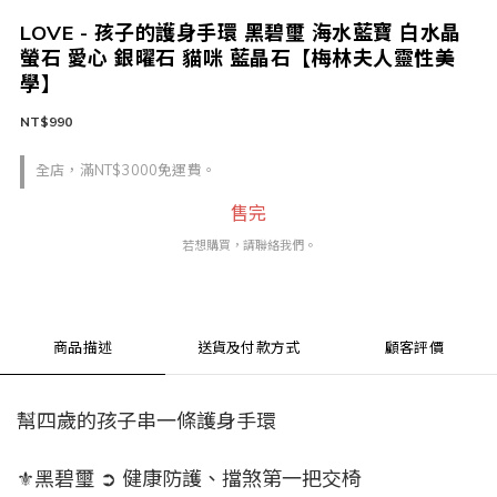
LOVE - 孩子的護身手環 黑碧璽 海水藍寶 白水晶
螢石 愛心 銀曜石 貓咪 藍晶石【梅林夫人靈性美
學】
NT$990
全店，滿NT$3000免運費。
售完
若想購買，請聯絡我們。
商品描述
送貨及付款方式
顧客評價
幫四歲的孩子串一條護身手環
⚜黑碧璽 ➲ 健康防護、擋煞第一把交椅