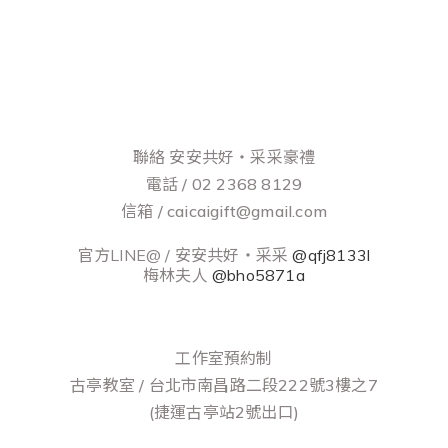
聯絡 安安共好‧采采豪禮
電話 / 02 2368 8129
信箱 / caicaigift@gmail.com
官方LINE@ / 安安共好‧采采
@qfj8133l
梅林夫人
@bho5871a
工作室預約制
古亭教室 / 台北市南昌路二段222號3樓之7
(捷運古亭站2號出口)