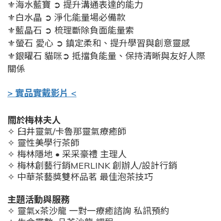
⚜海水藍寶 ➲ 提升溝通表達的能力
⚜白水晶 ➲ 淨化能量場必備款
⚜藍晶石
➲
梳理斷除負面能量索
⚜螢石 愛心
➲
鎮定柔和、提升學習與創意靈感
⚜銀曜石 貓咪
➲
抵擋負能量
、
保持清晰與友好人際
關係
> 實品實戴影片 <
關於梅林夫人
✧ 臼井靈氣/卡魯那靈氣療癒師
✧ 靈性美學行茶師
✧ 梅林隱地 • 采采豪禮 主理人
✧ 梅林創藝行銷MERLINK 創辦人/設計行銷
✧ 中華茶藝獎雙杯品茗 最佳泡茶技巧
主題活動與服務
✧ 靈氣x茶沙龍 一對一療癒諮詢 私訊預約