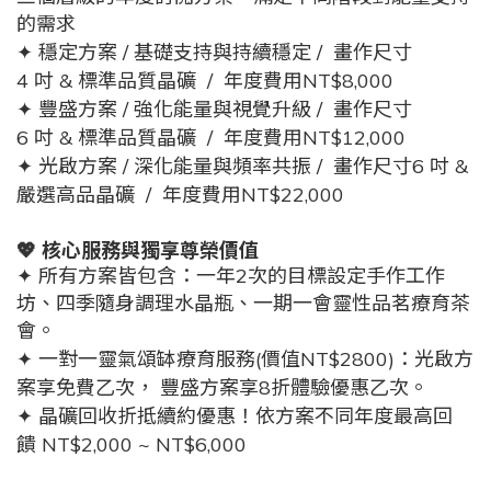
的需求
✦
穩定方案 /
基礎支持與持續穩定 / 畫作尺寸
4
吋
&
標準品質晶礦
/
年度費用NT$8,000
✦
豐盛方案 /
強化能量與視覺升級 / 畫作尺寸
6
吋
&
標準品質晶礦
/
年度費用NT$12,000
✦
光啟方案 /
深化能量與頻率共振 / 畫作尺寸
6
吋
&
嚴選高品
晶礦
/
年度費用NT$22,000
💖
核心服務與獨享尊榮價值
✦ 所有方案皆包含：一年
2
次的目標設定手作工作
坊
、四季隨身調理水晶瓶、一期一會靈性品茗療育茶
會。
✦
一對一靈氣頌缽
療育服務(價值NT$2800)：
光啟方
案享
免費乙次，
豐盛方案享
8
折
體驗優惠乙次。
✦ 晶礦回收折抵續約優惠！依方案不同
年度最高回
饋
NT
$2,000
~
NT$6,000