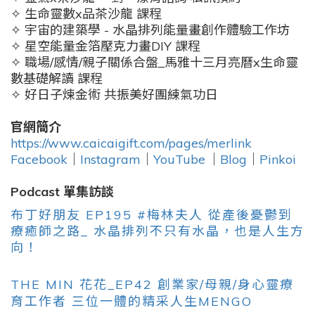
✧ 生命靈數x品茶沙龍 課程
✧ 宇宙的建築學 - 水晶排列能量畫創作體驗工作坊
✧ 星空能量金箔壓克力畫DIY 課程
✧ 職場/感情/親子關係合盤_馬雅十三月亮曆x生命靈
數基礎解讀 課程
✧ 好日子煉金術 共振美好團練氣功日
官網簡介
https://www.caicaigift.com/pages/merlink
Facebook
｜
Instagram
｜
YouTube
｜
Blog
｜
Pinkoi
Podcast 單集訪談
布丁好朋友
EP195
#梅林夫人
從產後憂鬱到
療癒師之路_ 水晶排列不只有水晶，也是人生方
向！
THE MIN 花花_EP42 創業家/母親/身心靈療
育工作者 三位一體的精采人生MENGO