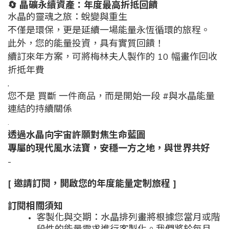
🔄
晶礦永續資產：年度最高折抵回饋
水晶的靈魂之旅：蛻變與重生
不僅是環保，更是延續一場能量永恆循環的旅程。
此外，您的能量投資，具有實質回饋！
續訂來年方案，可將梅林夫人製作的
10
幅畫作回收
折抵年費
.
您不是 買斷 一件商品，而是開始一段 #與水晶能量
連結的持續關係
.
透過水晶向宇宙許願對焦生命藍圖
專屬的現代風水法寶，安穩一方之地，與世界共好
-
[
邀請訂閱，開啟您的年度能量定制旅程
]
訂閱相關須知
客製化與交期：水晶排列畫將根據您當月或階
段性的能量需求進行客製化。我們將於每月