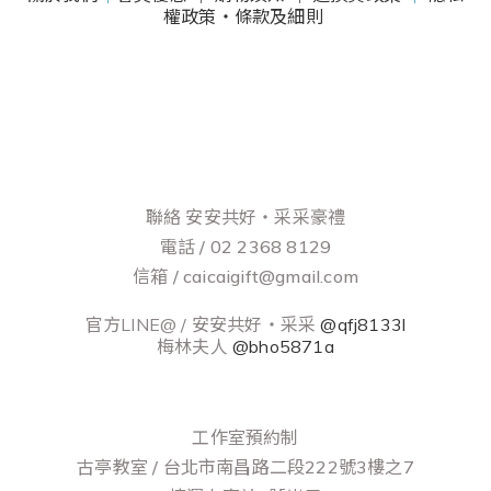
權政策・條款及細則
聯絡 安安共好‧采采豪禮
電話 / 02 2368 8129
信箱 / caicaigift@gmail.com
官方LINE@ / 安安共好‧采采
@qfj8133l
梅林夫人
@bho5871a
工作室預約制
古亭教室 / 台北市南昌路二段222號3樓之7