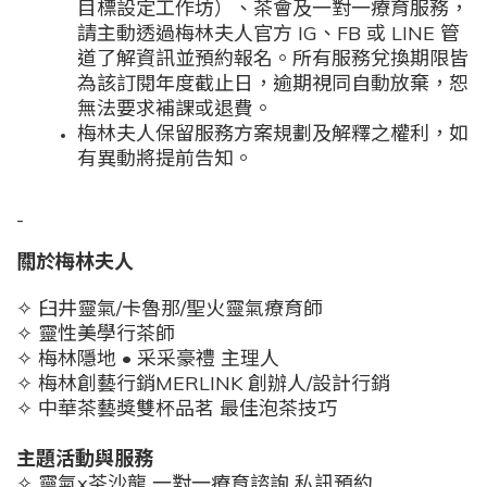
目標設定工作坊）、茶會及一對一療育服務，
請主動透過梅林夫人官方
IG
、
FB
或
LINE
管
道了解資訊並預約報名。所有服務兌換期限皆
為該訂閱年度截止日，逾期視同自動放棄，恕
無法要求補課或退費。
梅林夫人保留服務方案規劃及解釋之權利，如
有異動將提前告知。
-
關於梅林夫人
✧ 臼井靈氣/卡魯那/聖火靈氣療育師
✧ 靈性美學行茶師
✧ 梅林隱地 • 采采豪禮 主理人
✧ 梅林創藝行銷MERLINK 創辦人/設計行銷
✧ 中華茶藝獎雙杯品茗 最佳泡茶技巧
主題活動與服務
✧ 靈氣x茶沙龍 一對一療育諮詢 私訊預約