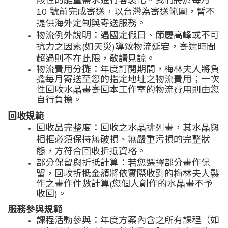
10
號前完成寄送，以台灣為寄送範圍，暫不
提供海外定制與寄送服務。
物流例外說明：遇國定假日、節慶高峰或不可
抗力之因素(如天災)導致物流延宕，寄達時間
超過則不在此限，敬請見諒。
物流費用分攤：
年度訂閱期間，梅林夫人將負
擔每月寄送至您的指定地址之物流費用；一次
性回收水晶畫寄回本工作室的物流費用則由您
自行負擔。
回收規範
回收品完整度：回收之水晶排列畫，其水晶與
相框必須保持無破損、無嚴重污損的完整狀
態，方符合回收折抵資格。
部分保留與折抵計算：
若您選擇部分畫作保
留，回收折抵金額將依實際收到的梅林夫人製
作之畫作件數計算(您個人創作的水晶畫不予
收回)。
服務參與規範
課程活動參與：
年度方案內含之所有課程（如