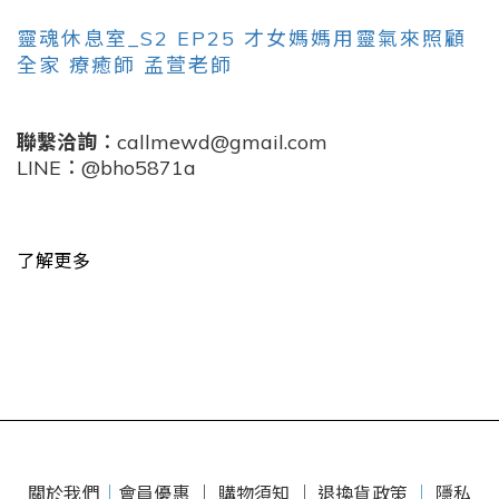
靈魂休息室_S2 EP25 才女媽媽用靈氣來照顧
全家 療癒師 孟萱老師
聯繫洽詢
：callmewd@gmail.com
LINE：@bho5871a
了解更多
關於我們
｜
會員優惠 ｜
購物須知 ｜
退換貨政策
｜
隱私