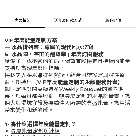
商品描述
送貨及付款方式
顧客評價
VIP
年度能量定制方案
—
水晶排列畫：專屬的現代風水法寶
💫
水晶陣，宇宙的建築學
|
年度訂閱服務
厭倦了一成不變的佈局，渴望有股穩定且持續的能量
支持您實現年度目標嗎？
梅林夫人將水晶排列藝術，結合目標設定與靈性療
育，創造出
【
VIP
年度能量定制的永續服務計畫】
如同定期訂閱高級週花
Weekly Bouquet
的驚喜期
待，您每月都將收到一幅專屬定制的水晶能量畫，為
個人與場域守護及持續注入所需的豐盛能量，為生活
帶來變化和新鮮感。
✨
為什麼選擇年度能量定制？
✦
專屬能量定制與連結