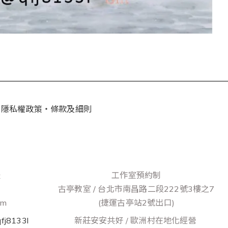
｜
隱私權政策・條款及細則
禮
工作室預約制
古亭教室 / 台北市南昌路二段222號3樓之7
om
(捷運古亭站2號出口)
fj8133l
新莊安安共好 / 歐洲村在地化經營