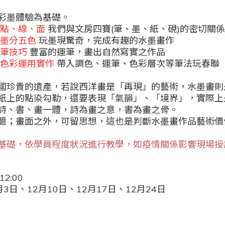
彩墨體驗為基礎。
點、線、面
我們與文房四寶
(
筆、墨、紙、硯
)
的密切關係
～墨分五色
玩墨現驚奇，完成有趣的水墨畫作
筆技巧
豐富的運筆，畫出自然寫實之作品
～色彩運用實作
帶入調色、運筆、色彩層次等筆法玩春聯
國珍貴的遺產，若說西洋畫是「再現」的藝術，水墨畫則
紙上的點染勾勒，還要表現「氣韻」、「境界」，實際上
詩、書、畫一體，詩為畫之意，書為畫之骨。
臆；畫面之外，可留思想，這也是判斷水墨畫作品藝術價
基礎，依學員程度狀況進行教學，如疫情關係影響現場授
12:00
月3日、12月10日、12月17日、12月24日