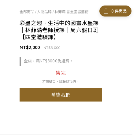
件商品
全部商品
/
人物品牌
/
林菲滿 書畫瓷器藝術
彩墨之趣．生活中的國畫水墨課
｜林菲滿老師授課｜周六假日班
【四堂體驗課】
NT$2,000
NT$3,000
全店，滿NT$3000免運費。
售完
若想購買，請聯絡我們。
聯絡我們