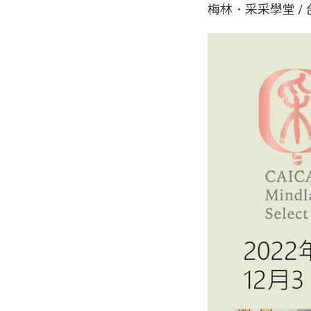
梅林．采采學堂 /