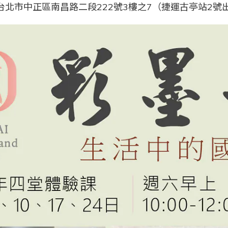
 台北市中正區南昌路二段222號3樓之7（捷運古亭站2