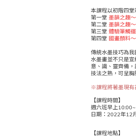
本課程以初階四堂
第一堂
墨韻之趣～
第二堂
墨韻之趣
第三堂
體驗筆觸運
第四堂
國畫顏料
傳統水墨技巧為我
水墨畫並不只是宣
意、識、靈齊備，
技法之熟，可呈胸
※課程將著墨現有
【課程時間】
週六班早上10:00~
日期：2022年12
【課程地點】