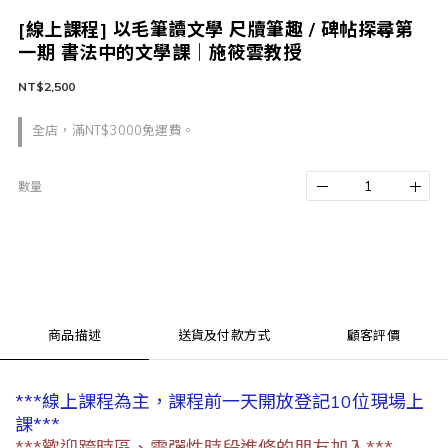
[線上課程] 以毛筆讀文學 尺牘筆趣 / 碑帖探尋第
一期 書法中的文學課｜施筱雲教授
NT$2,500
全店，滿NT$3000免運費。
數量
商品描述
送貨及付款方式
顧客評價
***線上課程為主，課程前一天開放登記10位現場上
課***
***歡迎跨時區、需彈性時段進修的朋友加入***