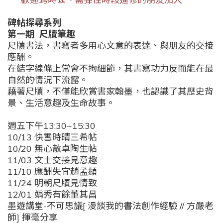
碑帖探尋系列
第一期
尺牘筆趣
尺牘書法，書寫者多用心文意的表達、與朋友的交接
應酬。
在結字線條上常會不拘細節，其書寫功力反而能在最
自然的情況下流露。
藉著尺牘，不僅能欣賞書家翰墨，也認識了其歷史背
景、生活意趣及生命故事。
週五下午13:30~15:30
10/13 快雪時晴
三希帖
10/20 無心散卓陶生帖
11/03 文士交接見意趣
11/10 應酬失宜趙孟頫
11/24 明朝尺牘見情致
12/01 娟秀有餘董其昌
墨遊講堂-不可思議[ 漫談我的書法創作經驗 // 方嚴老
師] 揮毫分享