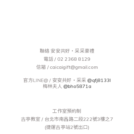
聯絡 安安共好‧采采豪禮
電話 / 02 2368 8129
信箱 / caicaigift@gmail.com
官方LINE@ / 安安共好‧采采
@qfj8133l
梅林夫人
@bho5871a
工作室預約制
古亭教室 / 台北市南昌路二段222號3樓之7
(捷運古亭站2號出口)