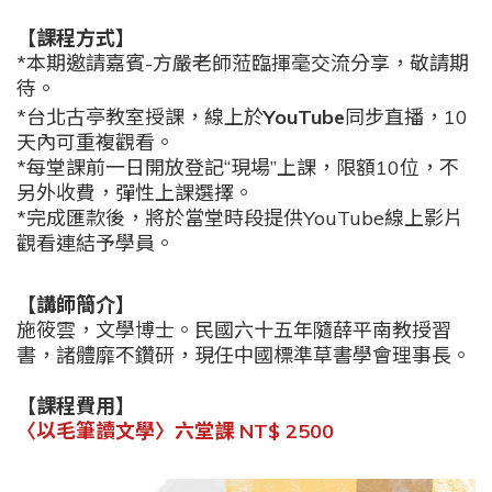
【課程方式】
*本期邀請嘉賓-方嚴老師蒞臨揮毫交流分享，敬請期
待。
*台北古亭教室授課，
線上於
YouTube
同步直
播，
10
天內可重複觀看。
*
每堂課前一日開放登記“現場”上課，限額
10
位，不
另外收費，彈性上課選擇。
*
完成匯款後，將於當堂時段提供
YouTube
線上影片
觀看連結予學員。
【講師簡介】
施筱雲，文學博士。民國六十五年隨薛平南教授習
書，諸體靡不鑽研，現任中國標準草書學會理事長。
【課程費用】
〈以毛筆讀文學〉六堂課
NT$ 2500