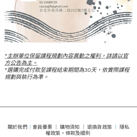
*主辦單位保留課程規劃內容異動之權利，詳請以官
方公告為主。
*選購完成付款至課程結束期間為30天，依實際課程
規劃與執行為準。
關於我們
｜
會員優惠 ｜
購物須知 ｜
退換貨政策
｜
隱私
權政策・條款及細則