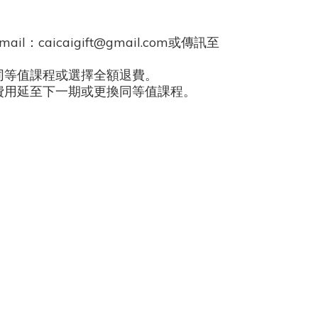
icaigift@gmail.com或傳訊至
同等值課程或選擇全額退費。
費用延至下一期或更換同等值課程
。