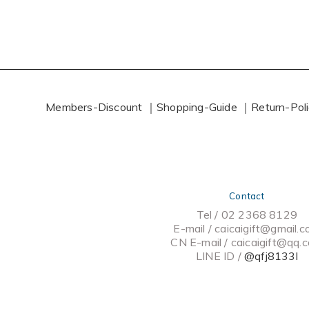
Members-Discount ｜
Shopping-Guide ｜
Return-Pol
Contact
Tel / 02 2368 8129
E-mail / caicaigift@gmail.
CN E-mail /
caicaigift@qq.
LINE ID /
@qfj8133l