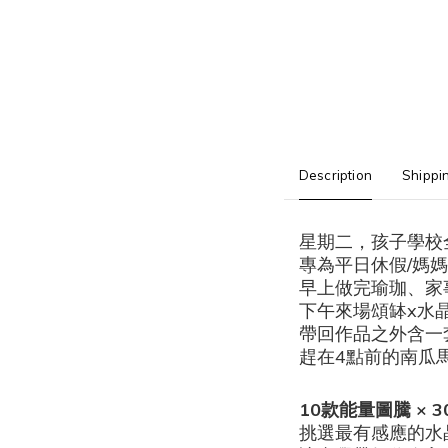
Description
Shippi
星期二，孩子學校
專為平日休假/媽
早上做完瑜珈、家
下午來場頌缽x水
帶回作品之外含一
趕在4點前的南瓜
10款能量圖騰 × 
挑選最有感應的水