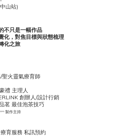
中山站)
的不只是一幅作品
覺化，對焦目標與狀態梳理
轉化之旅
那/聖火靈氣療育師
采豪禮 主理人
RLINK 創辦人/設計行銷
品茗 最佳泡茶技巧
ʳᵃᵛᵒ 製作主持
一療育服務 私訊預約