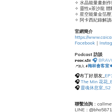
✧
水晶能量畫創作
✧
靈性x茶沙龍 體
✧ 星空能量金箔壓
✧ 阿卡西紀錄解讀
官網簡介
https://www.caica
Facebook
｜
Insta
Podcast 訪談
ᴘᴏᴅᴄᴀꜱᴛ
🎧
BRA
梅林會客室
📍加入
#
布丁好朋友_
EP
🎧
The Min 花
🎧
靈魂休息室_S2
🎧
聯繫洽詢
：callme
LINE：@bho587