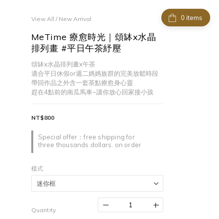
items
View All
/
New Arrival
MeTime 療愈時光｜頌缽x水晶
排列畫 #平日午茶紓壓
頌缽x水晶排列畫x午茶
適合平日休假or週二媽媽族群的完美放鬆時段
帶回作品之外含一套茶點療愈身心靈
趕在4點前的南瓜馬車~讓你放心回家接小孩
NT$800
Special offer：free shipping for
three thousands dollars. on order
樣式
Quantity