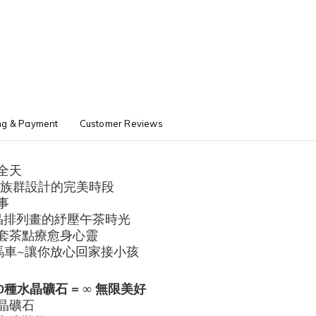
ng & Payment
Customer Reviews
全天
媽族群設計的完美時段
事
晶排列畫的紓壓午茶時光
套茶點療愈身心靈
馬車~讓你放心回家接小孩
30種水晶礦石 = ∞ 無限美好
晶礦石