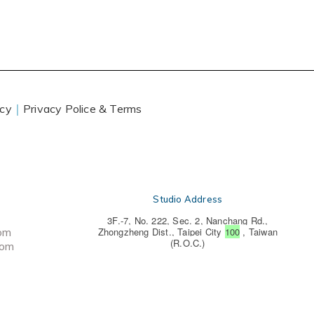
icy
｜
Privacy Police & Terms
Studio Address
3F.-7, No. 222, Sec. 2, Nanchang Rd.,
com
Zhongzheng Dist., Taipei City
100
, Taiwan
(R.O.C.)
com