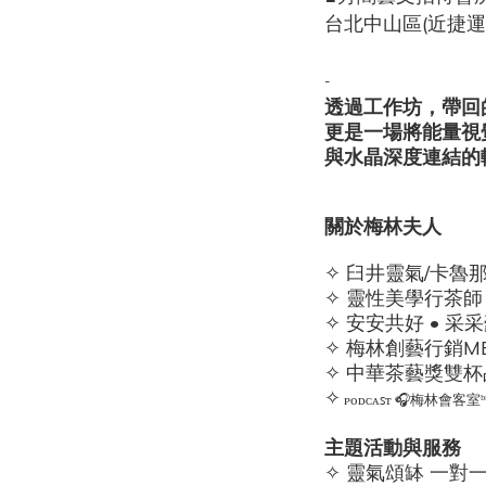
台北中山區(
近捷運
-
透過工作坊，帶回
更是一場將能量視
與水晶深度連結的
關於梅林夫人
✧ 臼井靈氣/卡魯
✧ 靈性美學行茶師
✧ 安安共好 • 采
✧ 梅林創藝行銷ME
✧ 中華茶藝獎雙杯
✧
ᴘᴏᴅᴄᴀꜱᴛ 🎧梅林會客室ᵇ
主題活動與服務
✧ 靈氣頌缽 一對