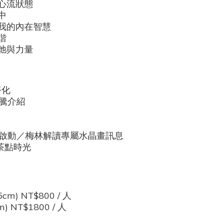
心流狀態
中
我的內在智慧
諧
弛與力量
淨化
圖騰介紹
啟動
／梅林解讀專屬水晶畫訊息
茶點時光
m) NT$800 / 人
 NT$1800 / 人