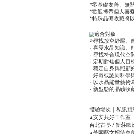
*零基礎友善、無
*歡迎攜帶個人喜
*特殊晶礦收藏將
適合對象
- 尋找放空紓壓
- 喜愛水晶知識
- 尋找符合現代
- 定期對焦個人目
- 穩定自身與照顧
- 好奇或認同科
- 以水晶能量藝術
- 新型態的晶礦收
體驗場次｜
私訊預
安安共好工作室
♟
台北古亭 / 新莊歐
芳閣藝文招待會
♟