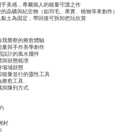
關乎美感，專屬個人的能量守護之作
愛的晶礦與紀念物（如羽毛、果實、植物等來創作）
以黏土為固定，帶回後可拆卸把玩欣賞
、自我覺察的療愈體驗
、能量與手作美學創作
空間設計的風水擺件
標與狀態梳理
好場域狀態
學與能量並行的靈性工具
為療愈工具
藏與陳列方式
約
洲村
所