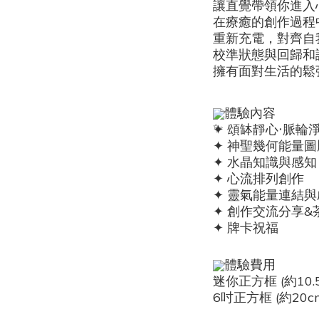
讓直覺帶領你進入
在療癒的創作過程
重新充電，對齊自
校準狀態與回歸和
擁有面對生活的鬆
體驗內容
✦ 頌缽靜心‧脈輪
✦ 神聖幾何能量
✦ 水晶知識與感知
✦ 心流排列創作
✦ 靈氣能量連結與
✦ 創作交流分享
&
✦ 牌卡祝福
體驗費用
迷你正方框 (約10.5c
6吋正方框 (約20cm)