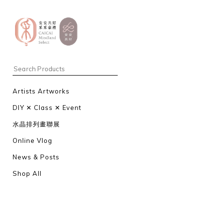
Artists Artworks
DIY ✕ Class ✕ Event
水晶排列畫聯展
Online Vlog
News & Posts
Shop All