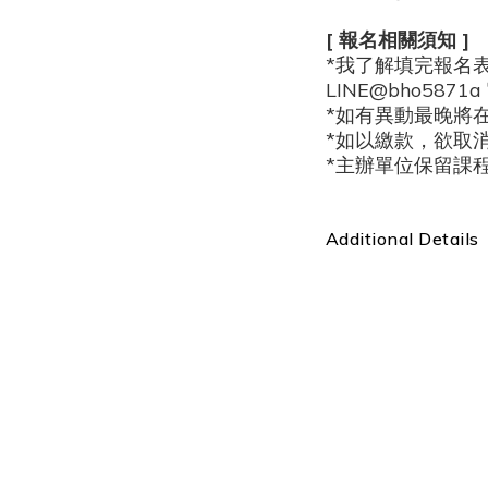
[ 報名相關須知 ]
*我了解填完報名表之
LINE@bho587
*如有異動最晚將
*如以繳款，欲取
*
主辦單位保留課
Additional Details