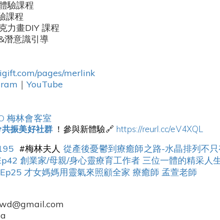
體驗課程
驗課程
克力畫DIY 課程
&潛意識引導
igift.com/pages/merlink
gram
｜
YouTube
VO 梅林會客室
⚜共振美好社群
https://reurl.cc/eV4XQL
！參與新體驗🔗
195
#梅林夫人
從產後憂鬱到療癒師之路-水晶排列不
花_Ep42 創業家/母親/身心靈療育工作者 三位一體的精采人生
 Ep25 才女媽媽用靈氣來照顧全家 療癒師 孟萱老師
wd@gmail.com
1a