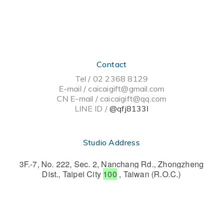
Contact
Tel / 02 2368 8129
E-mail / caicaigift@gmail.com
CN E-mail /
caicaigift@qq.com
LINE ID /
@qfj8133l
Studio Address
3F.-7, No. 222, Sec. 2, Nanchang Rd., Zhongzheng
Dist., Taipei City
100
, Taiwan (R.O.C.)