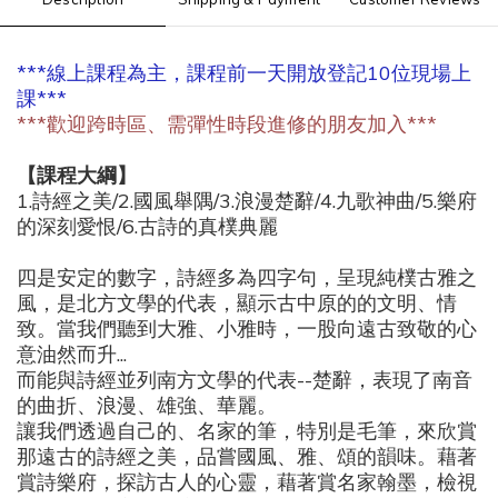
***線上課程為主，課程前一天開放登記10位現場上
課***
***歡迎跨時區、需彈性時段進修的朋友加入***
【課程大綱】
1.
詩經之美
/2.
國風舉隅
/3.
浪漫楚辭
/4.
九歌神曲
/5.
樂府
的深刻愛恨
/6.
古詩的真樸典麗
四是安定的數字，詩經多為四字句，呈現純樸古雅之
風，是北方文學的代表，顯示古中原的的文明、情
致。當我們聽到大雅、小雅時，一股向遠古致敬的心
意油然而升
...
而能與詩經並列南方文學的代表
--
楚辭，表現了南音
的曲折、浪漫、雄強、華麗。
讓我們透過自己的、名家的筆，特別是毛筆，來欣賞
那遠古的詩經之美，品嘗國風、雅、頌的韻味。藉著
賞詩樂府，探訪古人的心靈，藉著賞名家翰墨，檢視