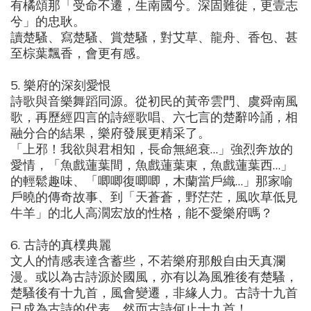
有橘頌那「受命不遷，生南國兮。深固難徙，更壹志
兮」的忠耿。
讀楚騷、寫楚騷、賞楚騷，對艾草、龍舟、香包、甚
至棕葉飄香，會更有感。
5.
樂府的深刻愛恨
詩歌與音樂舞蹈同源。從初民的黃帝雲門、虞舜南風
歌，再歷經四言的詩經歌唱、六七言的楚辭吟誦，相
融分合的結果，樂府發展更精采了。
「上邪！我欲與君相知，長命無絕衰
…
」強烈奔放的
愛情，「魚戲蓮葉間，魚戲蓮葉東，魚戲蓮葉西
…
」
的輕鬆趣味、「唧唧復唧唧，木蘭當戶織
…
」那家喻
戶曉的傳奇故事、到「天蒼蒼，野茫茫，風吹草低見
牛羊」的北人高濶宏放的性格，能不愛樂府嗎？
6.
古詩的真樸典麗
文人的情感表達含蓄些，不若樂府那般自由天真瀾
漫。或以為古詩源於國風，亦有以為風雅後有楚騷，
楚騷後有十九首，風會變遷，非緣人力。古詩十九首
已成為古詩的代表，然而古詩何止十九首！