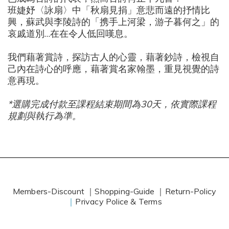
班婕妤〈詠扇〉中「秋扇見捐」意悲而遠的抒情比
興，蘇武與李陵詩的「携手上河梁，游子暮何之」的
哀戚道別
…
在在令人低回嘆息。
我們藉著賞詩，探訪古人的心靈，藉著鈔詩，檢視自
己內在詩心的呼應，藉著賞名家翰墨，重見視覺的詩
意再現。
*選購完成付款至課程結束期間為30天，依實際課程
規劃與執行為準。
Members-Discount ｜
Shopping-Guide ｜
Return-Policy
｜
Privacy Police & Terms