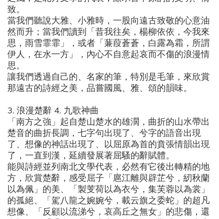
致。
當我們聽說大雅、小雅時，一股向遠古致敬的心意油
然而升；當我們讀到「昔我往矣，楊柳依依，今我來
思，雨雪霏霏」，或者「蒹葭蒼蒼，白露為霜，所謂
伊人，在水一方」，內心不自意起哀而不傷的浪漫情
思。
讓我們透過自己的、名家的筆，特別是毛筆，來欣賞
那遠古的詩經之美，品嘗國風、雅、頌的韻味。
3.
浪漫楚辭
4.
九歌神曲
「南方之強」起自楚山楚水的雄濶，曲折的山水帶出
楚音的曲折長調，七字句出現了、兮字的語音出現
了、想像的神話出現了、以屈原為首的賁張情韻出現
了，一直到漢，延續發展著屈騷的辭賦體。
能與詩經並列南北文學代表，必然有它後出轉精的地
方，欣賞楚辭，感受屈子「扈江離與辟芷兮，紉秋蘭
以為佩」的美、「製芰荷以為衣兮，集芙蓉以為裳」
的孤絕、「駕八龍之婉婉兮，載云旗之委蛇」的超凡
想像、「反顧以流涕兮，哀高丘之無女」的悲傷，還