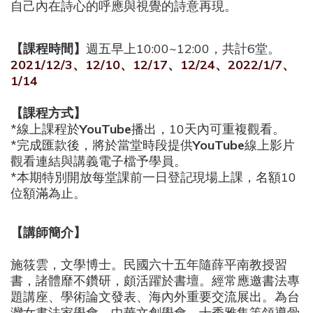
自己內在詩心的呼應與視覺的詩意再現。
【課程時間】
週五早上10:00~12:00，共計6堂。
2021/12/3、12/10、12/17、12/24、2022/1/7、
1/14
【課程方式】
*
線上課程於
YouTube
播出，
10
天內可重複觀看。
*
完成匯款後，將於當堂時段提供
YouTube
線上影片
觀看連結與講義電子檔予學員。
*
本期特別開放每堂課前一日登記現場上課，名額
10
位額滿為止。
【講師簡介】
施筱雲，文學博士。民國六十五年隨薛平南教授習
書，諸體靡不鑽研，頗活躍於書壇。經常應邀書法專
題講座、學術論文發表、海內外重要交流展出。為台
灣女書法家學會、中華文創學會、十秀雅集等領導骨