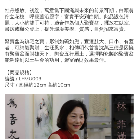
牡丹怒放、初綻，寓意當下圓滿與未來的前景可期，白頭翁
佇立花枝，呼應蓋沿題字：富貴平安到白頭。此品設色清
麗，大小約雙手可持，適合作為個人聚寶盆，擺放在臥室、
書房或辦公桌上，提升環境美學、質感，自然招來富貴。
聚寶盆為鎮宅之寶，形制如碗如兜，宜選肚大、口小、有蓋
者，可納氣聚財，生旺風水，相傳明代首富沈萬三便是因擁
有聚寶盆而財雄天下。陶瓷五行屬土，選擇陶瓷製的聚寶盆
能夠達到以土生金的功用，聚富納財效果最佳。
【商品規格】
編號 / LFMU003
尺寸 / 直徑約12cm 高約10cm