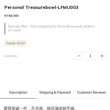
Personal Treasurebowl-LFMU003
NT$6,000
Special offer：free shipping for three thousands dollars.
on order
Preorder NOW!!
Quantity
Description
Shipping & Payment
Customer Reviews
聚寶蓋罐一件，不含座。林菲滿老師手繪。