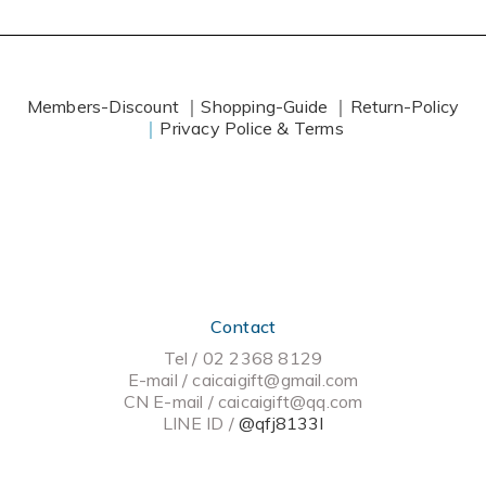
Members-Discount ｜
Shopping-Guide ｜
Return-Policy
｜
Privacy Police & Terms
Contact
Tel / 02 2368 8129
E-mail / caicaigift@gmail.com
CN E-mail /
caicaigift@qq.com
LINE ID /
@qfj8133l