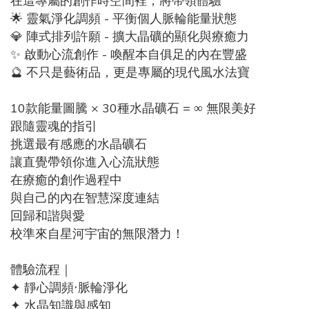
在這專屬的創作時空間裡，將帶領體驗
🌟 靈氣淨化調頻 - 平衡個人脈輪能量狀態
💎 陣式排列許願 - 擴大晶礦的顯化與療癒力
✨ 啟動心流創作 - 喚醒本自俱足的內在豐盛
🔮 不只是藝術品，更是專屬的現代風水法寶
10款能量圖騰 × 30種水晶礦石 = ∞ 無限美好
跟隨靈魂的指引
挑選最有感應的水晶礦石
讓直覺帶領你進入心流狀態
在療癒的創作過程中
與自己的內在智慧深度連結
回歸和諧與愛
校準來自星河宇宙的無限潛力！
體驗流程｜
✦ 靜心調頻‧脈輪淨化
✦ 水晶知識與感知