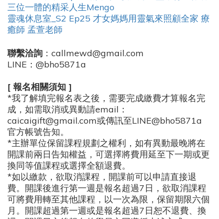
三位一體的精采人生Mengo
靈魂休息室_S2 Ep25 才女媽媽用靈氣來照顧全家 療
癒師 孟萱老師
聯繫洽詢
：callmewd@gmail.com
LINE：@bho5871a
[ 報名相關須知 ]
*我了解填完報名表之後，需要完成繳費才算報名完
成，如需取消或異動請email：
caicaigift@gmail.com或傳訊至LINE@bho5871a
官方帳號告知。
*主辦單位保留課程規劃之權利，如有異動最晚將在
開課前兩日告知權益，可選擇將費用延至下一期或更
換同等值課程或選擇全額退費。
*如以繳款，欲取消課程，開課前可以申請直接退
費。開課後進行第一週是報名超過7日，欲取消課程
可將費用轉至其他課程，以一次為限，保留期限六個
月。開課超過第一週或是報名超過7日恕不退費、換