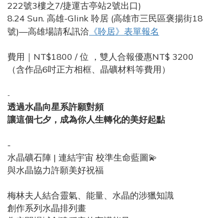
222號3樓之7/捷運古亭站2號出口)
8.24 Sun. 高雄-Glink 聆居 (高雄市三民區褒揚街18
號)—高雄場請私訊洽
《聆居》表單報名
費用｜NT$1800 / 位 ，雙人合報優惠NT$ 3200
（含作品6吋正方相框、晶礦材料等費用）
-
透過水晶向星系許願對頻
讓這個七夕，成為你人生轉化的美好起點
-
水晶礦石陣 | 連結宇宙 校準生命藍圖💫
與水晶協力許願美好祝福
梅林夫人結合靈氣、能量、水晶的涉獵知識
創作系列水晶排列畫