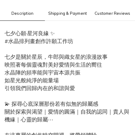
Description
Shipping & Payment
Customer Reviews
七夕心願·星河良緣 ✨
#水晶排列畫創作許願工作坊
七夕是關於星辰，牛郎與織女星的浪漫故事
映照著每個靈魂對美好愛情與生活的嚮往
水晶陣的頻率能與宇宙本源共振
如星光般純淨的能量場
引領我們回歸內在的和諧與愛
💫 探尋心底深層那份若有似無的歸屬感
關於探索與渴望｜愛情的圓滿｜自我的認同｜貴人與
機緣｜心靈的歸屬⋯