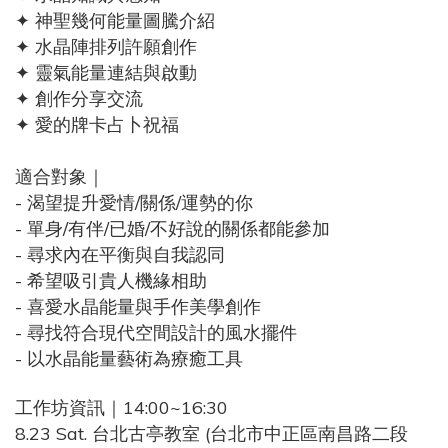
✦ 神聖幾何能量圖騰介紹
✦ 水晶陣排列許願創作
✦ 靈氣能量連結與啟動
✦ 創作分享交流
✦ 愛的牌卡占卜祝福
適合對象｜
- 渴望提升愛情/關係/運勢的你
- 單身/有伴/已婚/不好說的關係都能參加
- 尋求內在平衡與自我認同
- 希望吸引貴人機緣相助
- 喜愛水晶能量與手作美學創作
- 尋找符合現代空間設計的風水擺件
- 以水晶能量藝術為療癒工具
工作坊資訊｜14:00~16:30
8.23 Sat. 台北古亭教室 (台北市中正區南昌路二段