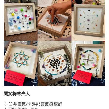
關於梅林夫人
✧ 臼井靈氣/卡魯那靈氣療癒師