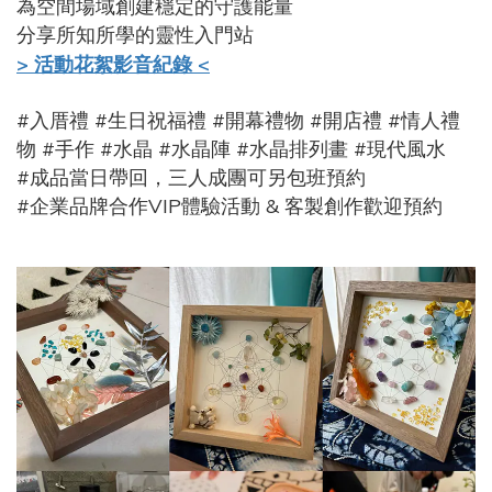
為空間場域創建穩定的守護能量
分享所知所學的靈性入門站
> 活動花絮影音紀錄 <
#入厝禮 #生日祝福禮 #開幕禮物 #開店禮 #情人禮
物 #手作 #水晶 #水晶陣 #水晶排列畫 #現代風水
#成品當日帶回，三人成團可另包班預約
#企業品牌合作VIP體驗活動 & 客製創作歡迎預約