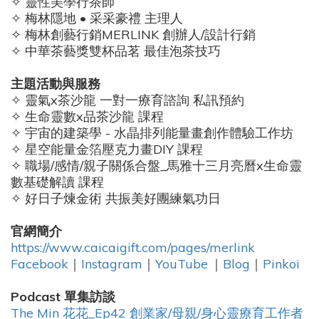
✧ 靈性美學行茶師
✧ 梅林隱地 • 采采豪禮 主理人
✧ 梅林創藝行銷MERLINK 創辦人/設計行銷
✧ 中華茶藝獎雙杯品茗 最佳泡茶技巧
主題活動與服務
✧ 靈氣x茶沙龍 一對一療育諮詢 私訊預約
✧ 生命靈數x品茶沙龍 課程
✧ 宇宙的建築學 - 水晶排列能量畫創作體驗工作坊
✧ 星空能量金箔壓克力畫DIY 課程
✧ 職場/感情/親子關係合盤_馬雅十三月亮曆x生命靈
數基礎解讀 課程
✧ 好日子煉金術 共振美好團練氣功日
官網簡介
https://www.caicaigift.com/pages/merlink
Facebook
｜
Instagram
｜
YouTube
｜
Blog
｜
Pinkoi
Podcast 單集訪談
The Min 花花_Ep42 創業家/母親/身心靈療育工作者